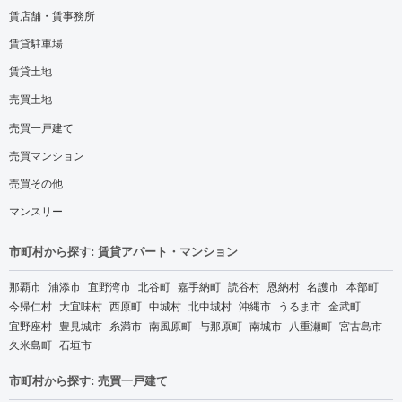
賃店舗・賃事務所
賃貸駐車場
賃貸土地
売買土地
売買一戸建て
売買マンション
売買その他
マンスリー
市町村から探す: 賃貸アパート・マンション
那覇市
浦添市
宜野湾市
北谷町
嘉手納町
読谷村
恩納村
名護市
本部町
今帰仁村
大宜味村
西原町
中城村
北中城村
沖縄市
うるま市
金武町
宜野座村
豊見城市
糸満市
南風原町
与那原町
南城市
八重瀬町
宮古島市
久米島町
石垣市
市町村から探す: 売買一戸建て