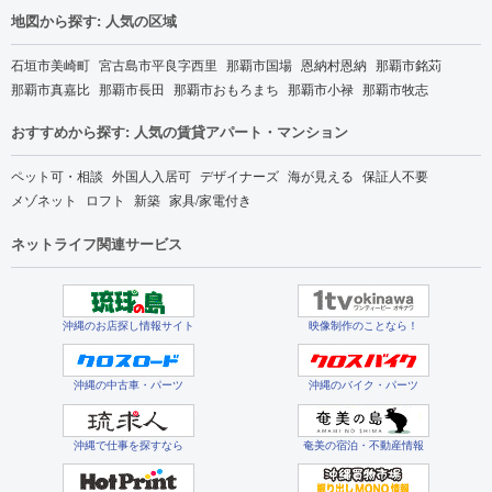
地図から探す: 人気の区域
石垣市美崎町
宮古島市平良字西里
那覇市国場
恩納村恩納
那覇市銘苅
那覇市真嘉比
那覇市長田
那覇市おもろまち
那覇市小禄
那覇市牧志
おすすめから探す: 人気の賃貸アパート・マンション
ペット可・相談
外国人入居可
デザイナーズ
海が見える
保証人不要
メゾネット
ロフト
新築
家具/家電付き
ネットライフ関連サービス
沖縄のお店探し情報サイト
映像制作のことなら！
沖縄の中古車・パーツ
沖縄のバイク・パーツ
沖縄で仕事を探すなら
奄美の宿泊・不動産情報